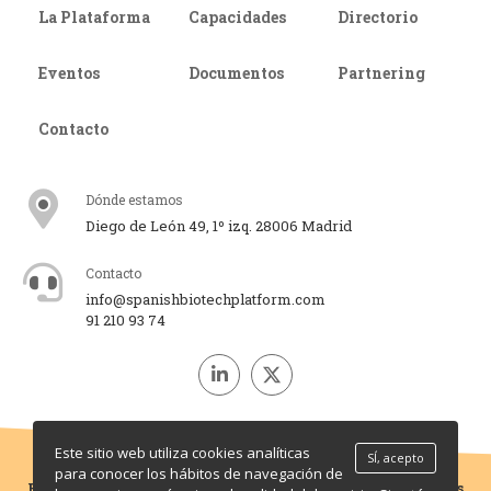
La Plataforma
Capacidades
Directorio
Eventos
Documentos
Partnering
Contacto
Dónde estamos
Diego de León 49, 1º izq. 28006 Madrid
Contacto
info@spanishbiotechplatform.com
91 210 93 74
Este sitio web utiliza cookies analíticas
SÍ, acepto
para conocer los hábitos de navegación de
Plataforma Biotech © 2026. Todos los derechos reservados