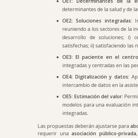
OE1: Determinantes de la e
determinantes de la salud y de l
OE2: Soluciones integradas
: 
reuniendo a los sectores de la in
desarrollo de soluciones; i)
satisfechas; ii) satisfaciendo las
OE3: El paciente en el centr
integradas y centradas en las pe
OE4: Digitalización y datos
: Ap
intercambio de datos en la asiste
OE5: Estimación del valor
: Perm
modelos para una evaluación int
integradas.
Las propuestas deberán ajustarse para
abo
requerir una
asociación público-privada