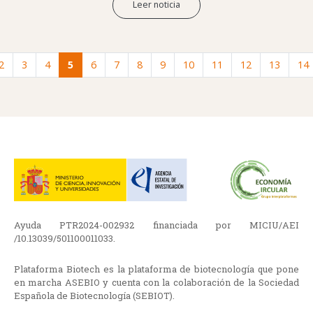
Leer noticia
2
3
4
5
6
7
8
9
10
11
12
13
14
Ayuda PTR2024-002932 financiada por MICIU/AEI
/10.13039/501100011033.
Plataforma Biotech es la plataforma de biotecnología que pone
en marcha ASEBIO y cuenta con la colaboración de la Sociedad
Española de Biotecnología (SEBIOT).